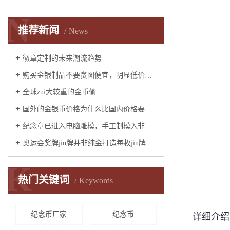
N
推荐新闻
News
徽章定制的未来潮流趋势
​购买金银制品不要贪图便宜，明显低价就会被骗
全球zui大较重的金币偷
国外的金银币价格为什么比国内价格要低吗
纪念章已进入电脑雕模，手工制模入非物质文化遗产
奥运会奖牌jin牌并非纯金打造每枚jin牌黄金只有6克其余的为白银
K
热门关键词
Keywords
纪念币厂家
纪念币
详细介绍