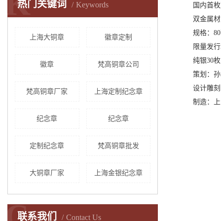
K
热门关键词
Keywords
国内首枚
双金属材质
规格：80
上海大铜章
徽章定制
限量发行3
纯银30枚
徽章
梵高铜章公司
策划：孙
设计雕刻：
梵高铜章厂家
上海​定制纪念章
制造：上
纪念章
​纪念章
定制纪念章
梵高铜章批发
大铜章厂家
上海金银纪念章
C
联系我们
Contact Us