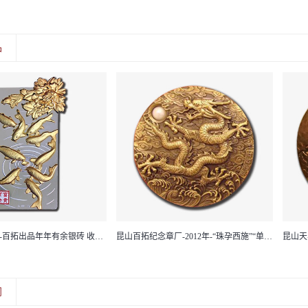
品
昆山贺岁银砖-百拓出品年年有余银砖 收藏送礼佳品 高浮雕镀金
昆山百拓纪念章厂-2012年-“珠孕西施”“单龙戏珠”大铜章
闻