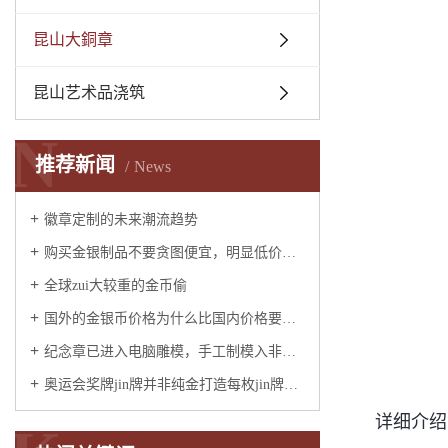
昆山大銅章
昆山艺术品浇筑
N
推荐新闻
News
徽章定制的未来潮流趋势
​购买金银制品不要贪图便宜，明显低价就会被骗
全球zui大较重的金币偷
国外的金银币价格为什么比国内价格要低吗
纪念章已进入电脑雕模，手工制模入非物质文化遗产
奥运会奖牌jin牌并非纯金打造每枚jin牌黄金只有6克其余的为白银
详细介绍