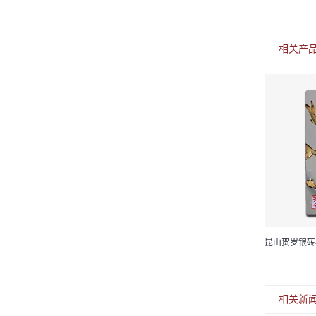
相关产
昆山百拓-祈祷2012 大铜章 （黄紫一对）
相关新