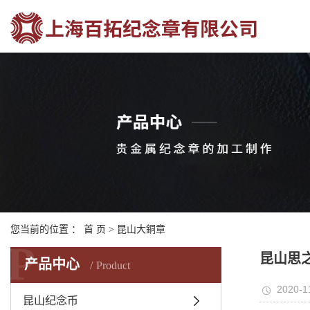
您当前的位置 ：
首 页
>
昆山大銅章
P
昆山思
产品中心
Product
2020-1
昆山纪念币