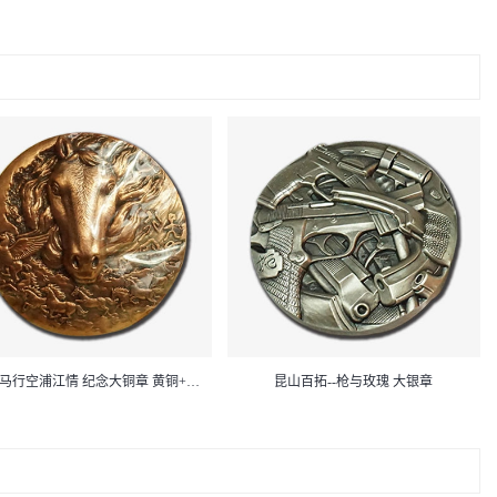
昆山天马行空浦江情 纪念大铜章 黄铜+紫铜
昆山百拓--枪与玫瑰 大银章