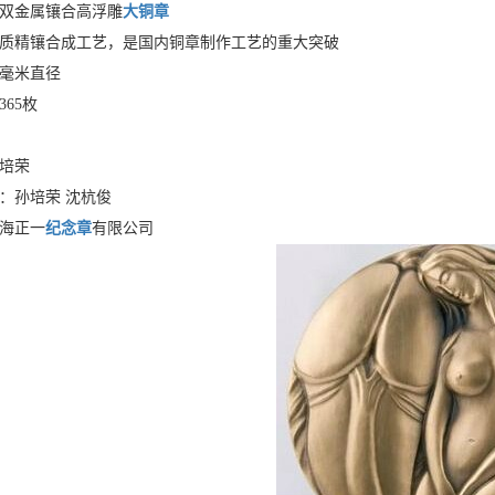
双金属镶合高浮雕
大铜章
精镶合成工艺，是国内铜章制作工艺的重大突破
毫米直径
65枚
培荣
孙培荣 沈杭俊
海正一
纪念章
有限公司